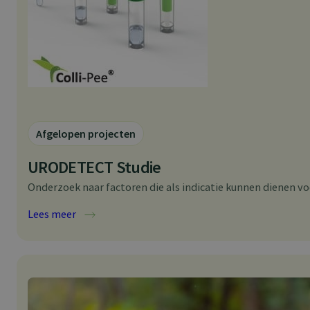
c
a
l
L
o
u
p
e
Afgelopen projecten
URODETECT Studie
Onderzoek naar factoren die als indicatie kunnen dienen vo
:
Lees meer
U
R
O
D
E
T
E
C