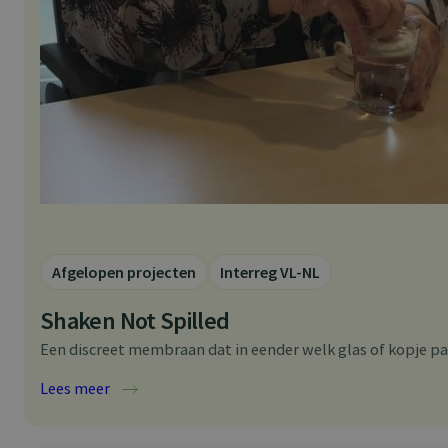
Afgelopen projecten
Interreg VL-NL
Shaken Not Spilled
Een discreet membraan dat in eender welk glas of kopje p
:
Lees meer
S
h
a