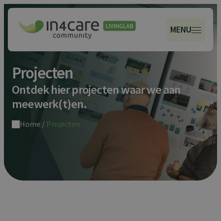
MENU
Projecten
Ontdek hier projecten waar we aan
meewerk(t)en.
Home
/
Projecten