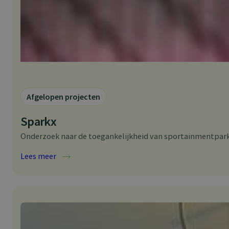
Afgelopen projecten
Sparkx
Onderzoek naar de toegankelijkheid van sportainmentpar
:
Lees meer
S
p
a
r
k
x