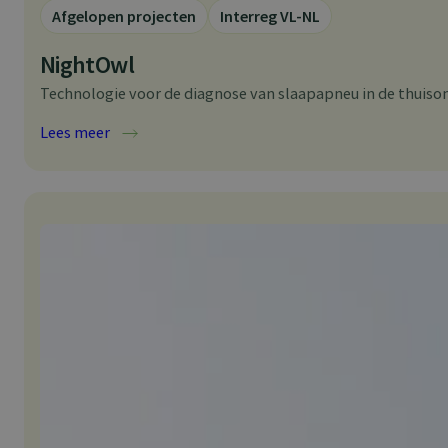
Afgelopen projecten
Interreg VL-NL
NightOwl
Technologie voor de diagnose van slaapapneu in de thuiso
:
Lees meer
N
i
g
h
t
O
w
l