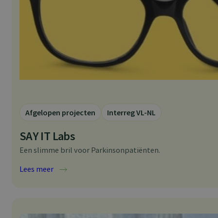
o
r
i
n
n
o
v
a
t
i
e
v
e
z
o
Afgelopen projecten
Interreg VL-NL
r
g
SAY IT Labs
t
o
o
Een slimme bril voor Parkinsonpatiënten.
l
s
:
Lees meer
S
A
Y
I
T
L