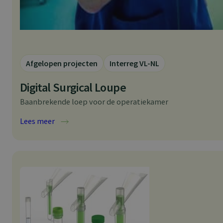
Afgelopen projecten
Interreg VL-NL
Digital Surgical Loupe
Baanbrekende loep voor de operatiekamer
:
Lees meer
D
i
g
i
t
a
l
S
u
r
g
i