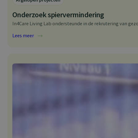
Onderzoek spiervermindering
In4Care Living Lab ondersteunde in de rekrutering van gezon
:
Lees meer
O
n
d
e
r
z
o
e
k
s
p
i
e
r
v
e
r
m
i
n