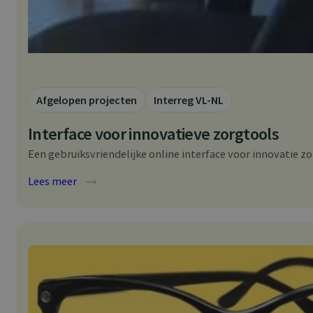
Afgelopen projecten
Interreg VL-NL
Interface voor innovatieve zorgtools
Een gebruiksvriendelijke online interface voor innovatie z
:
Lees meer
I
n
t
e
r
f
a
c
e
v
o