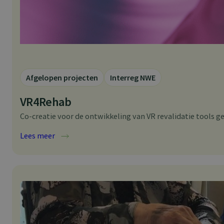
Afgelopen projecten
Interreg NWE
VR4Rehab
Co-creatie voor de ontwikkeling van VR revalidatie tools ge
:
Lees meer
V
R
4
R
e
h
a
b