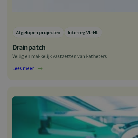
Afgelopen projecten
Interreg VL-NL
Drainpatch
Veilig en makkelijk vastzetten van katheters
:
Lees meer
D
r
a
i
n
p
a
t
c
h