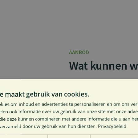
AANBOD
Wat kunnen w
In ons Living Lab draait alles
e maakt gebruik van cookies.
brengen bedrijven, zorgorgan
kies om inhoud en advertenties te personaliseren en om ons ver
innovaties te ontwikkelen di
len ook informatie over uw gebruik van onze site met onze adver
Het Living Lab is een plek wa
 die deze kunnen combineren met andere informatie die u aan hen
n verzameld door uw gebruik van hun diensten.
Privacybeleid
jouw idee kan groeien in écht