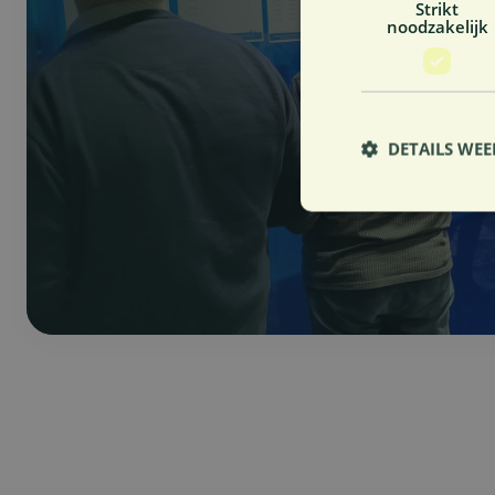
Strikt
noodzakelijk
DETAILS WE
S
Strikt noodzakelijke
accountbeheer. De we
Naam
VISITOR_PRIVACY_