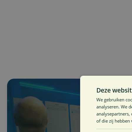
Deze websit
We gebruiken coo
analyseren. We de
analysepartners,
of die zij hebbe