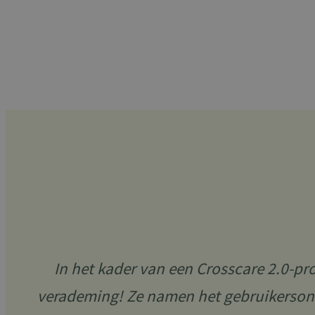
ARRAffinitySameSit
Naam
Naam
__Secure-YNID
Naam
wp-
__Secure-ROLLOU
wpml_current_lang
YSC
VISITOR_INFO1_LIV
_cfuvid
In het kader van een Crosscare 2.0-pro
verademing! Ze namen het gebruikersond