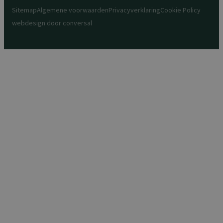
Sitemap
Algemene voorwaarden
Privacyverklaring
Cookie Policy
webdesign door
conversal