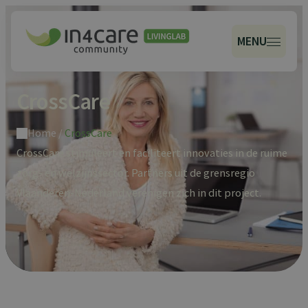
MENU
CrossCare
Home
/
CrossCare
CrossCare stimuleert en faciliteert innovaties in de ruime
zorg- en welzijnssector. Partners uit de grensregio
Vlaanderen-Nederland verenigen zich in dit project.