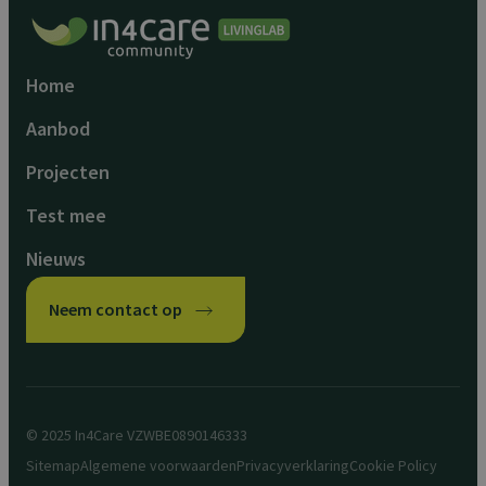
Home
Aanbod
Projecten
Test mee
Nieuws
Neem contact op
© 2025 In4Care VZW
BE0890146333
Sitemap
Algemene voorwaarden
Privacyverklaring
Cookie Policy