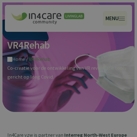
MENU
VR4Rehab
Home
/
VR4Rehab
Co-creatie voor de ontwikkeling van VR revalidatie tools
gericht op long Covid.
In4Care vzw is partner van
Interreg North-West Europe