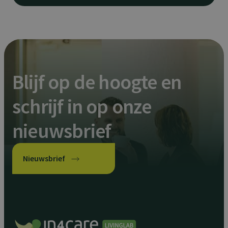
e
a
l
s
a
n
t
w
o
Blijf op de hoogte en
o
r
d
schrijf in op onze
o
p
v
nieuwsbrief
e
r
g
r
i
Nieuwsbrief
j
z
i
n
g