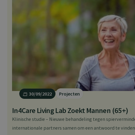
v
r
a
a
g
t
i
n
n
o
v
a
t
i
e
p
r
e
m
30/09/2022
Projecten
i
e
v
In4Care Living Lab Zoekt Mannen (65+)
o
o
Klinische studie – Nieuwe behandeling tegen spierverminder
r
d
internationale partners samen om een antwoord te vinden o
e
o