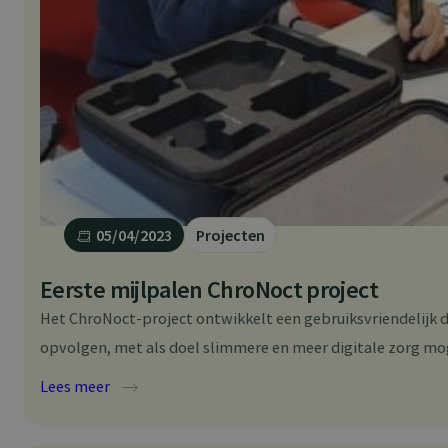
05/04/2023
Projecten
Eerste mijlpalen ChroNoct project
Het ChroNoct-project ontwikkelt een gebruiksvriendelijk d
opvolgen, met als doel slimmere en meer digitale zorg mog
:
Lees meer
E
e
r