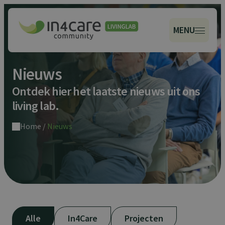
MENU
Nieuws
Ontdek hier het laatste nieuws uit ons
living lab.
Home
/
Nieuws
Alle
In4Care
Projecten