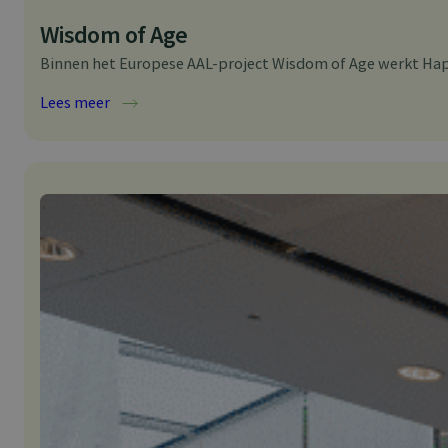
Wisdom of Age
Binnen het Europese AAL-project Wisdom of Age werkt Happy
:
Lees meer
W
i
s
d
o
m
o
f
A
g
e