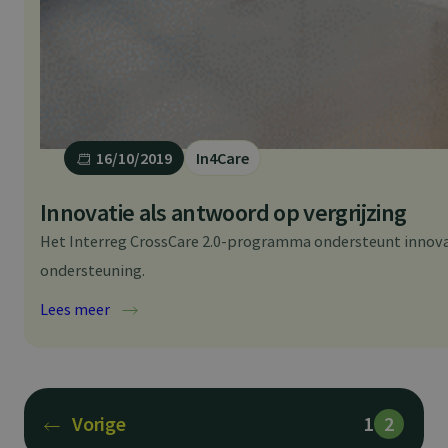
16/10/2019
In4Care
Innovatie als antwoord op vergrijzing
Het Interreg CrossCare 2.0-programma ondersteunt innovati
ondersteuning.
:
Lees meer
I
n
n
o
v
a
t
Vorige
1
2
i