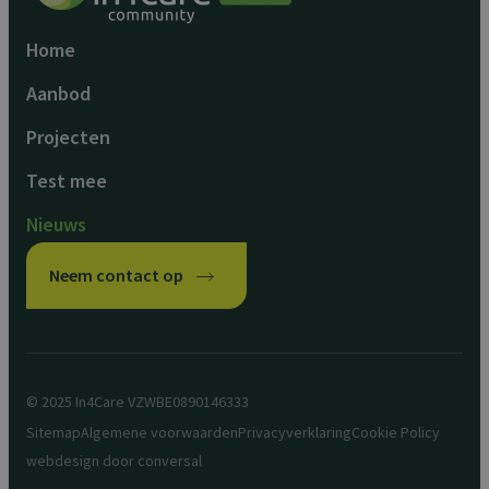
Home
Aanbod
Projecten
Test mee
Nieuws
Neem contact op
© 2025 In4Care VZW
BE0890146333
Sitemap
Algemene voorwaarden
Privacyverklaring
Cookie Policy
webdesign door
conversal