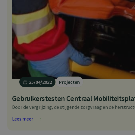
25/04/2022
Projecten
Gebruikerstesten Centraal Mobiliteitspl
Door de vergrijzing, de stijgende zorgvraag en de herstruct
:
Lees meer
G
e
b