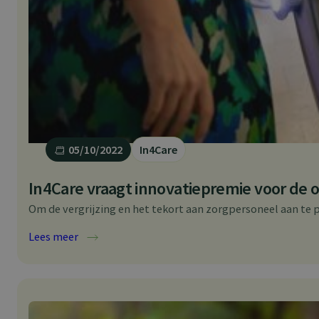
05/10/2022
In4Care
In4Care vraagt innovatiepremie voor de
Om de vergrijzing en het tekort aan zorgpersoneel aan te
:
Lees meer
I
n
4
C
a
r
e