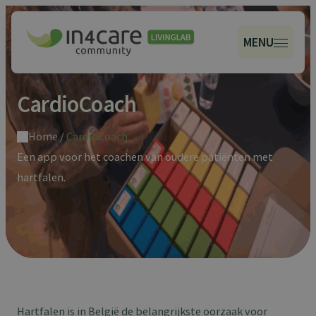
MENU
CardioCoach
Home
/
CardioCoach
Een app voor het coachen van oudere patiënten met
hartfalen.
Hartfalen is in België de belangrijkste oorzaak voor