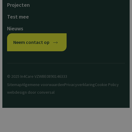
Projecten
Test mee
Nieuws
Neem contact op
© 2025 In4Care VZW
BE0890146333
Sitemap
Algemene voorwaarden
Privacyverklaring
Cookie Policy
webdesign door
conversal