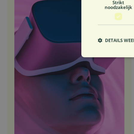
Strikt
noodzakelijk
DETAILS WE
S
Strikt noodzakelijke
accountbeheer. De we
Naam
VISITOR_PRIVACY_