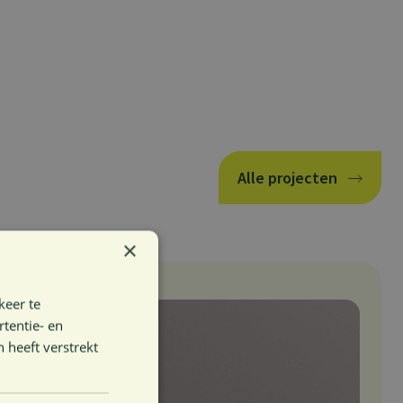
Alle projecten
×
keer te
tentie- en
 heeft verstrekt