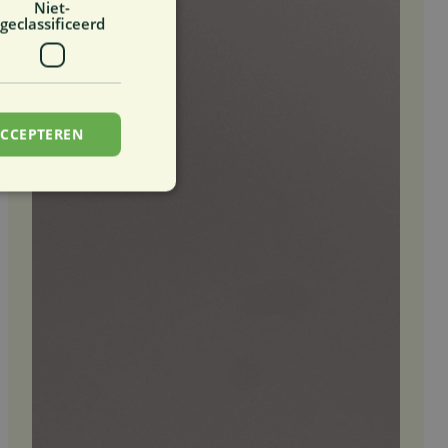
Niet-
geclassificeerd
ACCEPTEREN
rd
elding en
stemming van de
teractie met de site
over de toestemming
schillende
un voorkeuren
essies.