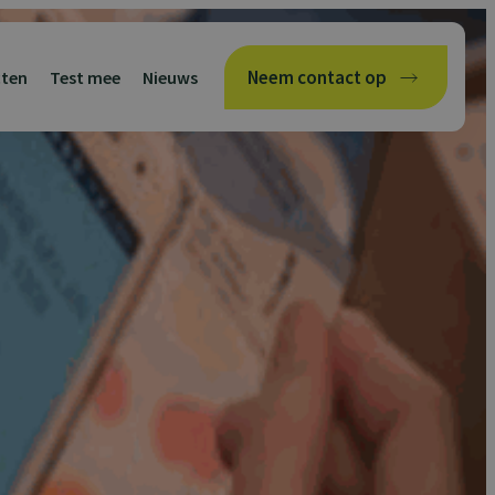
Neem contact op
cten
Test mee
Nieuws