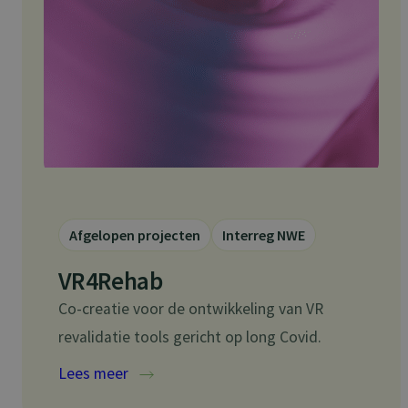
ARRAffinitySameSit
Naam
Naam
__Secure-YNID
Naam
wp-
__Secure-ROLLOU
wpml_current_lang
YSC
VISITOR_INFO1_LIV
Afgelopen projecten
Interreg NWE
_cfuvid
VR4Rehab
Co-creatie voor de ontwikkeling van VR
revalidatie tools gericht op long Covid.
:
Lees meer
VR4Rehab