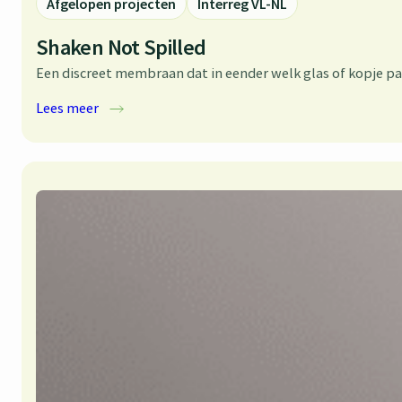
Afgelopen projecten
Interreg VL-NL
Shaken Not Spilled
Een discreet membraan dat in eender welk glas of kopje p
:
Lees meer
Shaken
Not
Spilled