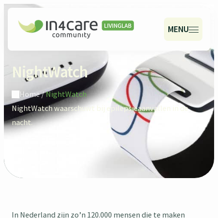
MENU
NightWatch
Home
/
NightWatch
NightWatch waarschuwt bij epilepsieaanvallen in de
nacht.
In Nederland zijn zo’n 120.000 mensen die te maken