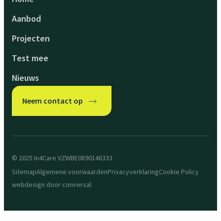
Aanbod
Projecten
Test mee
Nieuws
Neem contact op
© 2025 In4Care VZW
BE0890146333
Sitemap
Algemene voorwaarden
Privacyverklaring
Cookie Policy
webdesign door
conversal