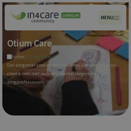
MENU
Otium Care
Home
/
Otium Care
Een zorgzetel voor en door ouderen. Ontworpen in co-
creatie met met ouderen, mantelzorgers en
zorgprofessionals.