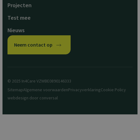
Projecten
Test mee
Nieuws
Neem contact op
© 2025 In4Care VZW
BE0890146333
Sitemap
Algemene voorwaarden
Privacyverklaring
Cookie Policy
webdesign door
conversal