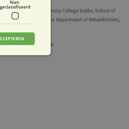
Niet-
geclassificeerd
and Development, University College Dublin, School of
ical Therapies, Radboudumc Department of Rehabilitation,
ACCEPTEREN
wetenschappen:
e centra:
rd
elding en
stemming van de
teractie met de site
over de toestemming
schillende
un voorkeuren
essies.