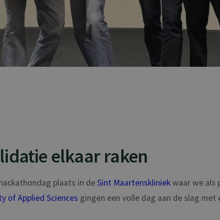
lidatie elkaar raken
 hackathondag plaats in de
Sint Maartenskliniek
waar we als 
y of Applied Sciences
gingen een volle dag aan de slag met e