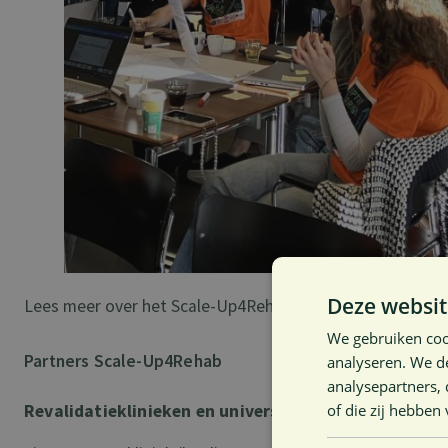
Deze websit
Lees meer over het Scale-Up4Rehab project op onze
proj
We gebruiken coo
Partners Scale-Up4Rehab
analyseren. We de
analysepartners,
of die zij hebbe
Revalidatieklinieken en universitaire medische cent