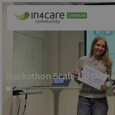
Hackathon Scale-Up4Rehab
Home
/
Hackathon Scale-Up4Rehab brengt zorg, leren 