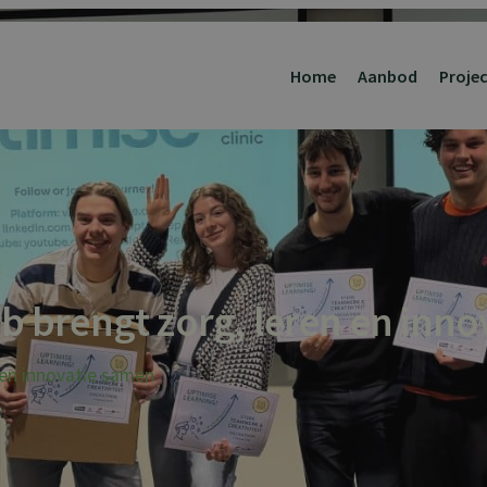
Home
Aanbod
Proje
 brengt zorg, leren en inno
en innovatie samen