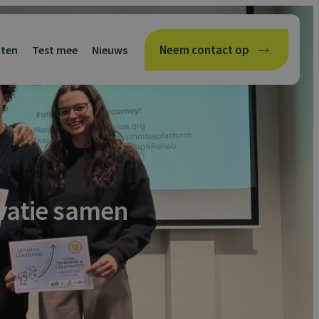
Neem contact op
cten
Test mee
Nieuws
vatie samen