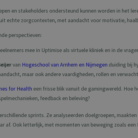
epen en stakeholders ondersteund kunnen worden in het lere
it echte zorgcontexten, met aandacht voor motivatie, haalba
ende perspectieven:
elnemers mee in Uptimise als virtuele kliniek en in de vragen
Beijer
van
Hogeschool van Arnhem en Nijmegen
duiding bij h
aandacht, maar ook andere vaardigheden, rollen en verwacht
es for Health
een frisse blik vanuit de gamingwereld. Hoe 
 spelmechanieken, feedback en beleving?
erschillende sprints. Ze analyseerden doelgroepen, maakten 
ar af. Ook letterlijk, met momenten van beweging zoals een 