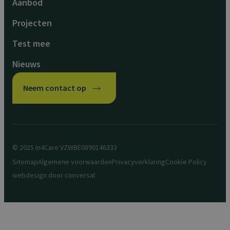
Aanbod
Projecten
Test mee
Nieuws
Neem contact op
© 2025 In4Care VZW
BE0890146333
Sitemap
Algemene voorwaarden
Privacyverklaring
Cookie Policy
webdesign door
conversal