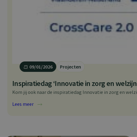
09/01/2026
Projecten
Inspiratiedag ‘Innovatie in zorg en welzijn 
Kom jij ook naar de inspiratiedag Innovatie in zorg en welz
:
Lees meer
Inspiratiedag
‘Innovatie
in
zorg
en
welzijn