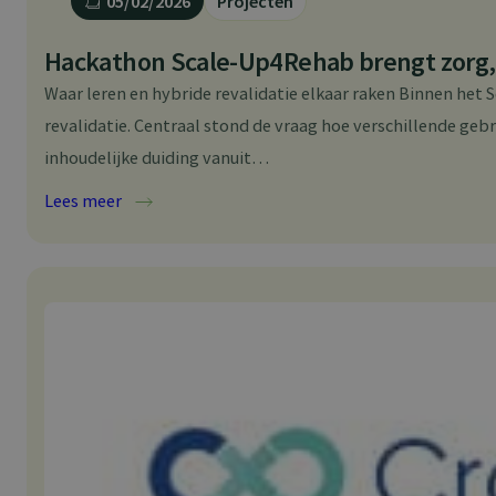
05/02/2026
Projecten
Hackathon Scale-Up4Rehab brengt zorg, 
Waar leren en hybride revalidatie elkaar raken Binnen het
revalidatie. Centraal stond de vraag hoe verschillende ge
inhoudelijke duiding vanuit…
:
Lees meer
Hackathon
Scale-
Up4Rehab
brengt
zorg,
leren
en
innovatie
samen