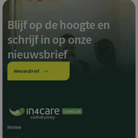
in
actie’
Blijf op de hoogte en
schrijf in op onze
nieuwsbrief
Nieuwsbrief
Home